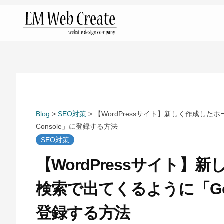
コ
ン
テ
金
ン
沢
ツ
市
へ
の
ス
ホ
キ
Blog
>
SEO対策
>
【WordPressサイト】新しく作成したホー
ー
ッ
Console」に登録する方法
SEO対策
ム
プ
ペ
【WordPressサイト
ー
検索で出てくるように「Googl
ジ
制
登録する方法