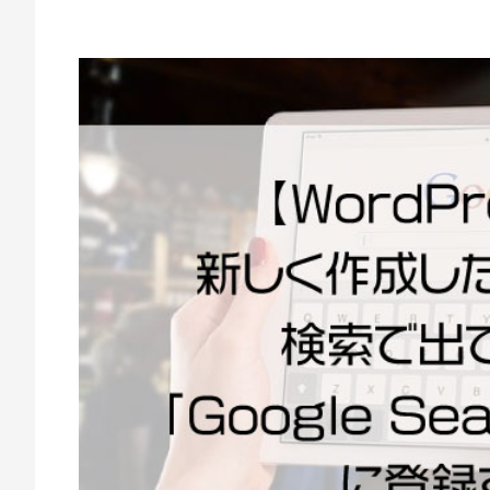
作
2
b
な
0
y
ら
2
e
E
1
m
M
年
w
7
e
W
月
b
e
3
c
b
0
r
C
日
e
r
a
t
e
e
a
t
e