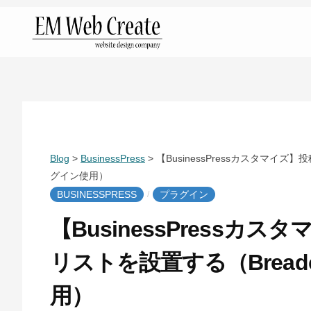
コ
ン
テ
金
ン
沢
ツ
市
へ
の
ス
ホ
キ
Blog
>
BusinessPress
>
【BusinessPressカスタマイズ
ー
ッ
グイン使用）
BUSINESSPRESS
プラグイン
ム
/
プ
ペ
【BusinessPress
ー
リストを設置する（Breadc
ジ
制
用）