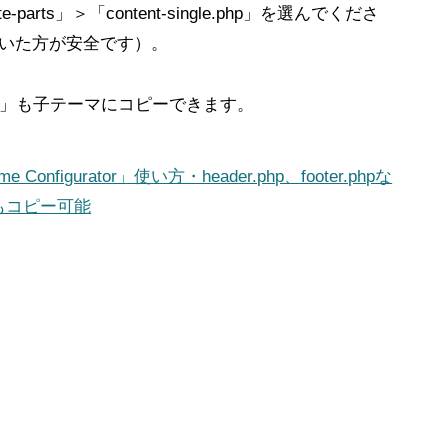
rts」＞「content-single.php」を選んでくださ
いた方が安全です）。
.php」も子テーマにコピーできます。
figurator」使い方・header.php、footer.phpな
もコピー可能