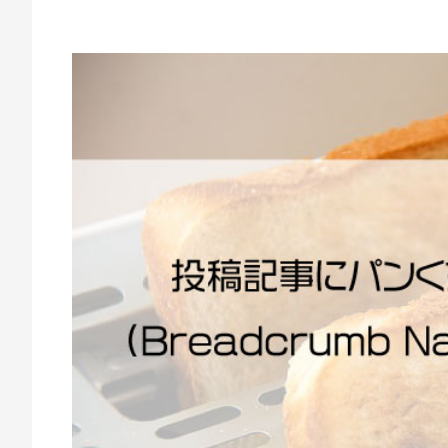
作
2
b
な
0
y
ら
2
e
E
1
m
M
年
w
6
e
W
月
b
e
1
c
b
3
r
C
日
e
r
a
t
e
e
a
t
e