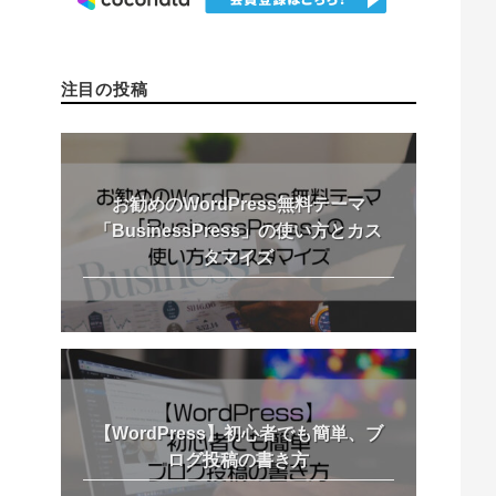
注目の投稿
お勧めのWordPress無料テーマ
「BusinessPress」の使い方とカス
タマイズ
【WordPress】初心者でも簡単、ブ
ログ投稿の書き方