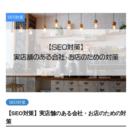
月
b
3
c
SEO対策
日
r
e
a
t
e
SEO対策
【SEO対策】実店舗のある会社・お店のための対
策