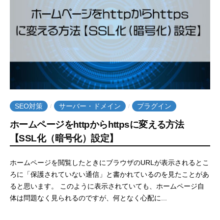
t
e
SEO対策
サーバー・ドメイン
プラグイン
/
/
ホームページをhttpからhttpsに変える方法
【SSL化（暗号化）設定】
2
b
ホームページを閲覧したときにブラウザのURLが表示されるとこ
0
y
ろに「保護されていない通信」と書かれているのを見たことがあ
2
e
ると思います。 このように表示されていても、ホームページ自
1
m
体は問題なく見られるのですが、何となく心配に...
年
w
4
e