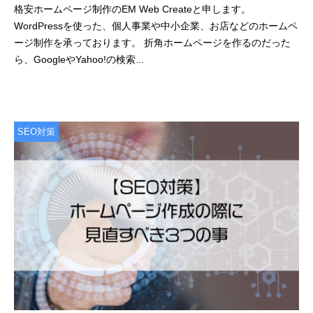
2
b
格安ホームページ制作のEM Web Createと申します。
0
y
WordPressを使った、個人事業や中小企業、お店などのホームペ
2
e
ージ制作を承っております。 折角ホームページを作るのだった
1
m
ら、GoogleやYahoo!の検索...
年
w
1
e
月
b
1
c
SEO対策
1
r
日
e
a
t
e