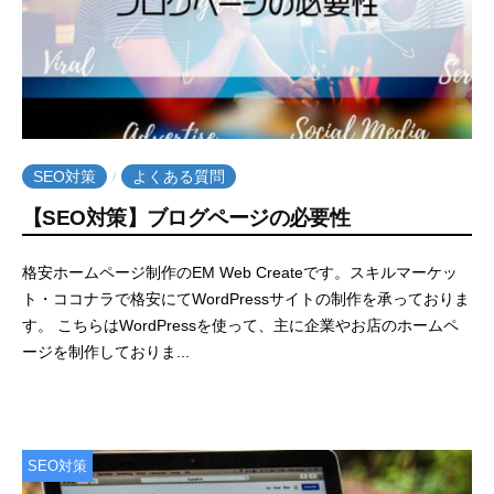
SEO対策
よくある質問
/
【SEO対策】ブログページの必要性
2
b
格安ホームページ制作のEM Web Createです。スキルマーケッ
0
y
ト・ココナラで格安にてWordPressサイトの制作を承っておりま
2
e
す。 こちらはWordPressを使って、主に企業やお店のホームペ
1
m
ージを制作しておりま...
年
w
1
e
月
b
1
c
SEO対策
日
r