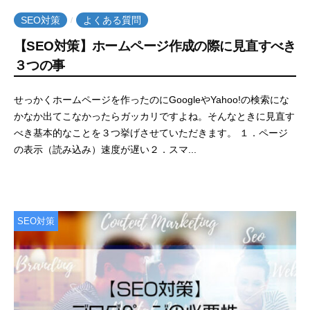
SEO対策
よくある質問
/
【SEO対策】ホームページ作成の際に見直すべき
３つの事
2
b
せっかくホームページを作ったのにGoogleやYahoo!の検索にな
0
y
かなか出てこなかったらガッカリですよね。そんなときに見直す
2
e
べき基本的なことを３つ挙げさせていただきます。 １．ページ
1
m
の表示（読み込み）速度が遅い２．スマ...
年
w
1
e
月
b
6
c
SEO対策
日
r
e
a
t
e