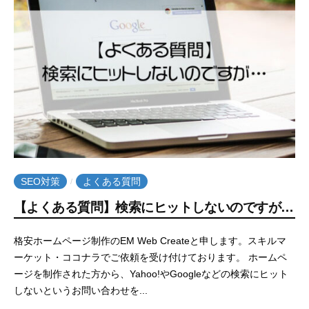
e
a
t
e
SEO対策
よくある質問
/
【よくある質問】検索にヒットしないのですが…
2
b
格安ホームページ制作のEM Web Createと申します。スキルマ
0
y
ーケット・ココナラでご依頼を受け付けております。 ホームペ
2
e
ージを制作された方から、Yahoo!やGoogleなどの検索にヒット
0
m
しないというお問い合わせを...
年
w