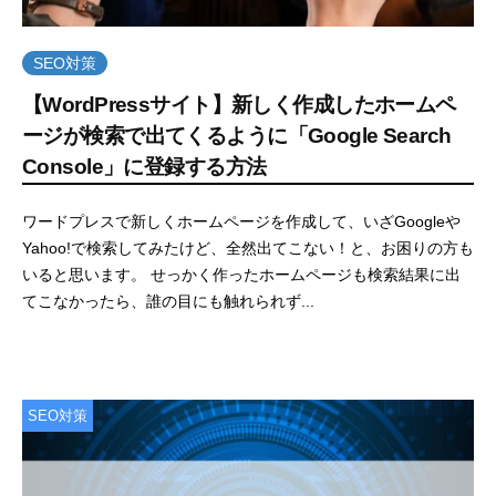
C
E
r
M
e
SEO対策
W
a
【WordPressサイト】新しく作成したホームペ
e
t
ージが検索で出てくるように「Google Search
b
e
Console」に登録する方法
C
r
2
b
ワードプレスで新しくホームページを作成して、いざGoogleや
e
0
y
Yahoo!で検索してみたけど、全然出てこない！と、お困りの方も
2
e
a
いると思います。 せっかく作ったホームページも検索結果に出
1
m
t
てこなかったら、誰の目にも触れられず...
年
w
e
7
e
月
b
3
c
SEO対策
0
r
日
e
a