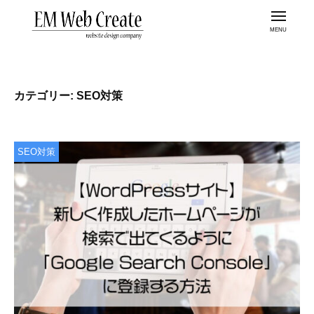
金
コ
沢
メ
ン
ニ
市
ュ
テ
ー
金
の
ン
ホ
沢
ツ
ー
市
カテゴリー:
SEO対策
ム
へ
の
ペ
ス
ホ
ー
キ
ー
ジ
SEO対策
ッ
ム
制
プ
作
ペ
な
ー
ら
ジ
E
制
M
作
W
な
e
b
ら