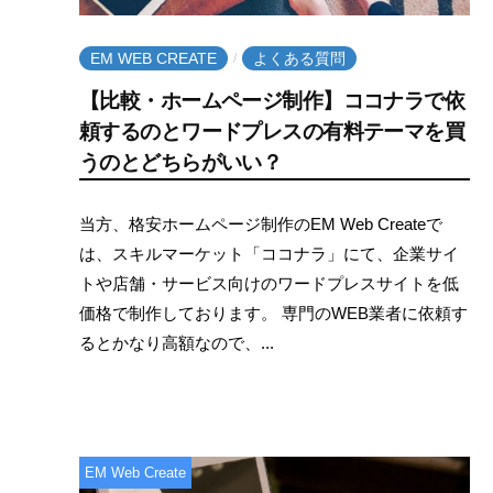
W
な
e
EM WEB CREATE
よくある質問
ら
/
b
C
E
【比較・ホームページ制作】ココナラで依
r
頼するのとワードプレスの有料テーマを買
M
e
うのとどちらがいい？
W
a
e
2
b
t
当方、格安ホームページ制作のEM Web Createで
0
y
b
e
は、スキルマーケット「ココナラ」にて、企業サイ
2
e
C
トや店舗・サービス向けのワードプレスサイトを低
1
m
価格で制作しております。 専門のWEB業者に依頼す
r
年
w
るとかなり高額なので、...
e
5
e
月
b
a
3
c
t
1
r
e
日
e
EM Web Create