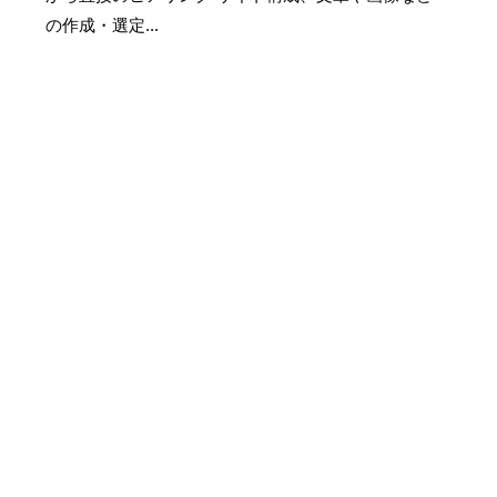
年
w
の作成・選定...
1
e
2
b
月
c
1
r
日
e
a
t
e