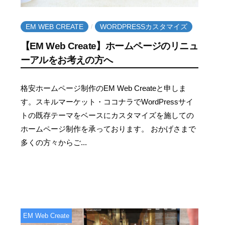
EM WEB CREATE
WORDPRESSカスタマイズ
/
【EM Web Create】ホームページのリニュ
ーアルをお考えの方へ
2
b
格安ホームページ制作のEM Web Createと申しま
0
y
す。スキルマーケット・ココナラでWordPressサイ
2
e
トの既存テーマをベースにカスタマイズを施しての
1
m
ホームページ制作を承っております。 おかげさまで
年
w
多くの方々からご...
1
e
月
b
1
c
0
r
日
e
a
EM Web Create