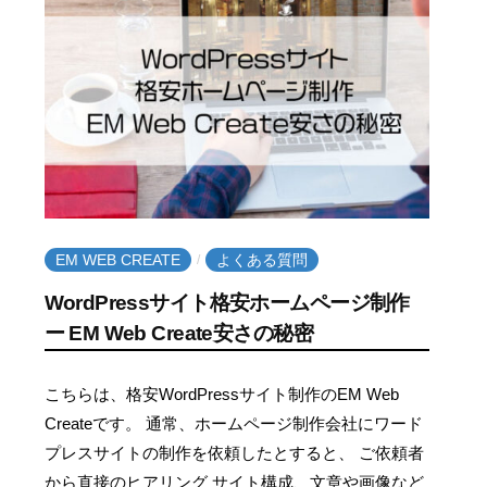
t
e
EM WEB CREATE
よくある質問
/
WordPressサイト格安ホームページ制作
ー EM Web Create安さの秘密
2
b
こちらは、格安WordPressサイト制作のEM Web
0
y
Createです。 通常、ホームページ制作会社にワード
2
e
プレスサイトの制作を依頼したとすると、 ご依頼者
0
m
から直接のヒアリング サイト構成、文章や画像など