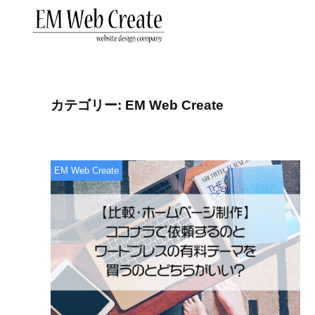
金
コ
沢
ン
市
テ
金
の
ン
沢
ホ
ツ
市
ー
カテゴリー:
EM Web Create
へ
ム
の
ス
ペ
ホ
キ
ー
ー
EM Web Create
ジ
ッ
ム
制
プ
ペ
作
な
ー
ら
ジ
E
制
M
作