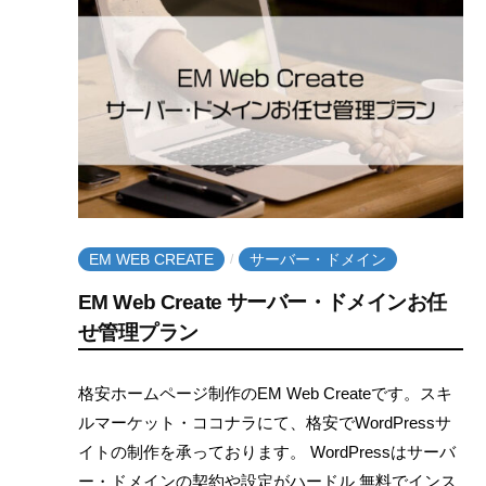
a
t
e
EM WEB CREATE
サーバー・ドメイン
/
EM Web Create サーバー・ドメインお任
せ管理プラン
2
b
格安ホームページ制作のEM Web Createです。スキ
0
y
ルマーケット・ココナラにて、格安でWordPressサ
2
e
イトの制作を承っております。 WordPressはサーバ
0
m
ー・ドメインの契約や設定がハードル 無料でインス