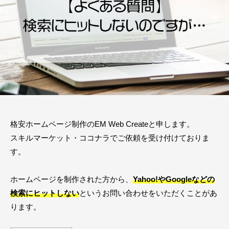
2
b
E
月
c
M
2
r
W
9
e
日
a
e
t
b
e
C
r
e
格安ホームページ制作のEM Web Createと申します。
a
スキルマーケット・ココナラでご依頼を受け付けておりま
t
す。
e
ホームページを制作された方から、
Yahoo!やGoogleなどの
検索にヒットしない
というお問い合わせをいただくことがあ
ります。