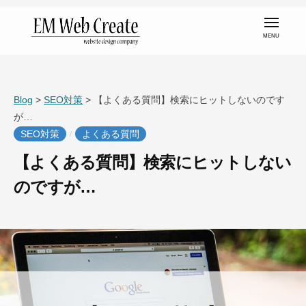
コ
メ
ン
ニ
ュ
テ
ー
金
ン
沢
ツ
市
Blog
>
SEO対策
>
【よくある質問】検索にヒットしないのです
へ
の
が…
ス
ホ
SEO対策
よくある質問
/
キ
ー
ッ
【よくある質問】検索にヒットしない
ム
プ
のですが…
ペ
ー
2
b
ジ
0
y
制
2
e
0
m
作
年
w
な
1
e
ら