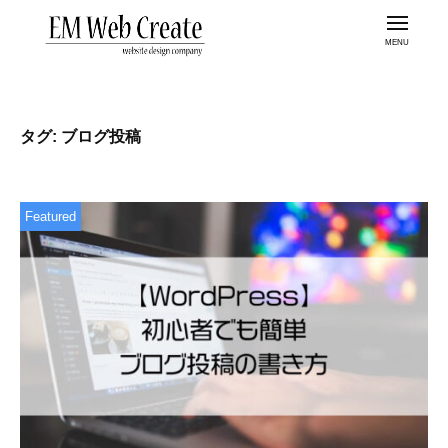
金
コ
沢
メ
ン
ニ
市
ュ
テ
ー
金
の
ン
ホ
沢
ツ
ー
市
タグ:
ブログ投稿
ム
へ
の
ペ
ス
ホ
ー
キ
ー
ジ
Featured
ッ
ム
制
プ
作
ペ
な
ー
ら
ジ
E
制
M
作
W
な
e
b
ら