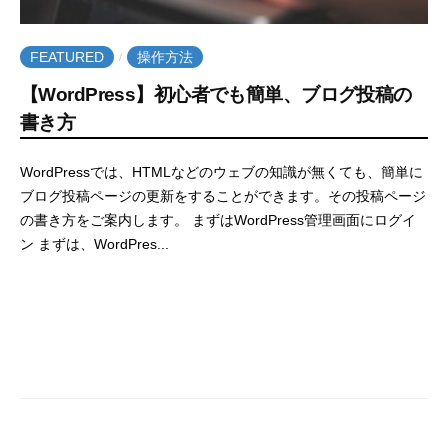
C
E
r
M
e
FEATURED
操作方法
/
W
a
【WordPress】初心者でも簡単、ブログ投稿の
e
t
書き方
b
e
C
2
b
WordPressでは、HTMLなどのウェブの知識が無くても、簡単に
r
0
y
ブログ投稿ページの更新をすることができます。その投稿ページ
2
e
e
の書き方をご案内します。 まずはWordPress管理画面にログイ
1
m
a
ン まずは、WordPres...
年
w
t
1
e
e
月
b
3
c
日
r
e
a
t