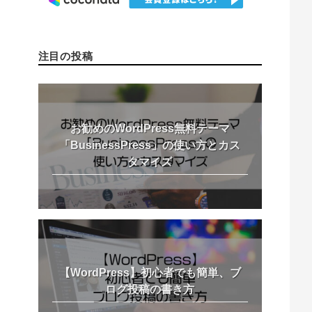
注目の投稿
お勧めのWordPress無料テーマ
「BusinessPress」の使い方とカス
タマイズ
【WordPress】初心者でも簡単、ブ
ログ投稿の書き方