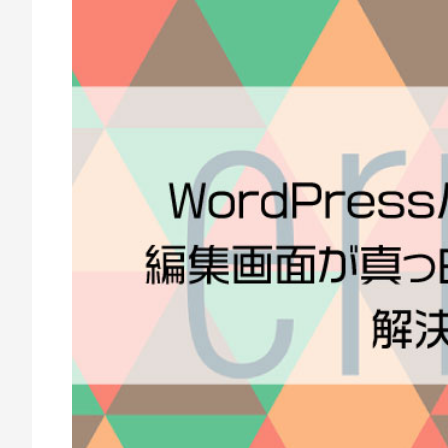
作
2
e
な
3
m
年
w
ら
8
e
E
月
b
M
1
c
W
3
r
e
日
e
a
b
t
C
e
r
e
a
t
e