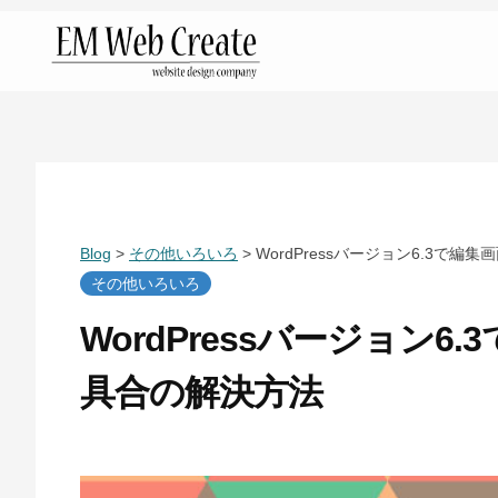
コ
ン
テ
金
ン
沢
ツ
市
へ
の
ス
ホ
キ
Blog
>
その他いろいろ
>
WordPressバージョン6.3で
ー
ッ
その他いろいろ
ム
プ
WordPressバージョン
ペ
具合の解決方法
ー
ジ
2
b
制
0
y