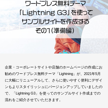
7
e
E
月
b
M
1
c
W
5
r
e
日
e
b
a
C
t
e
r
e
a
t
企業・コーポレートサイトや店舗のホームページの作成にお
e
勧めのワードプレス無料テーマ「Lightning」が、2021年5月
に大幅にリニューアルして、さらに使いやすく便利にデザイ
ンもよりスタイリッシュにバージョンアップしていましたの
で、「Lightning G3」を使ってのサンプルサイト作成までの
流れをご紹介させていただきます。