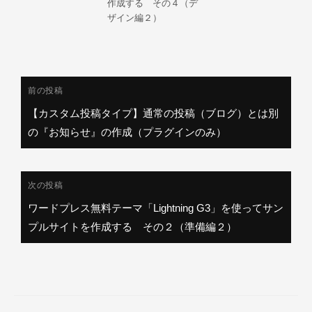
作成する その４（デ
ザイン編２）
投
前の投稿
稿
【カスタム投稿タイプ】通常の投稿（ブログ）とは別
ナ
の『お知らせ』の作成（プラグインのみ）
ビ
ゲ
ー
次の投稿
シ
ワードプレス無料テーマ「Lightning G3」を使ってサン
ョ
プルサイトを作成する その２（準備編２）
ン