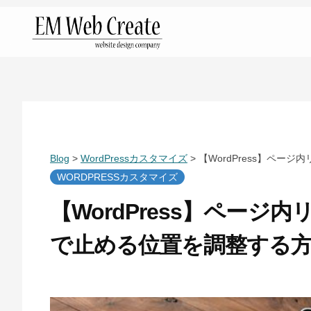
コ
ン
テ
金
ン
沢
ツ
市
へ
の
ス
ホ
キ
Blog
>
WordPressカスタマイズ
>
【WordPress】ペ
ー
ッ
WORDPRESSカスタマイズ
ム
プ
【WordPress】ペー
ペ
で止める位置を調整する
ー
ジ
2
b
制
0
y