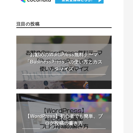
注目の投稿
お勧めのWordPress無料テーマ
「BusinessPress」の使い方とカス
タマイズ
【WordPress】初心者でも簡単、ブ
ログ投稿の書き方