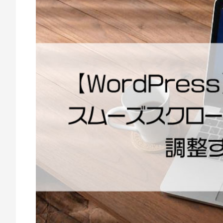
作
2
e
な
2
m
年
w
ら
6
e
E
月
b
M
2
c
W
3
r
e
日
e
a
b
t
C
e
r
e
a
t
e