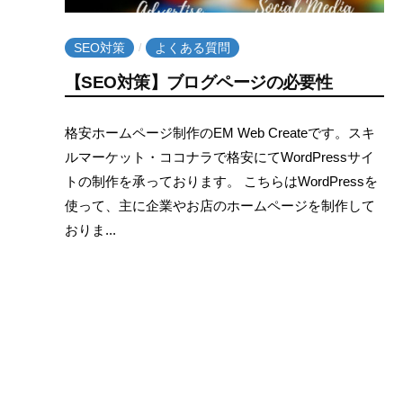
W
な
e
SEO対策
よくある質問
ら
/
b
C
E
【SEO対策】ブログページの必要性
r
M
2
b
e
格安ホームページ制作のEM Web Createです。スキ
W
0
y
a
ルマーケット・ココナラで格安にてWordPressサイ
e
2
e
t
トの制作を承っております。 こちらはWordPressを
1
m
b
e
使って、主に企業やお店のホームページを制作して
年
w
C
おりま...
1
e
r
月
b
1
c
e
日
r
a
e
t
a
e
t
e