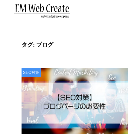
金
コ
沢
ン
市
テ
金
の
ン
沢
ホ
ツ
市
ー
タグ:
ブログ
へ
ム
の
ス
ペ
ホ
キ
ー
ー
SEO対策
ジ
ッ
ム
制
プ
ペ
作
な
ー
ら
ジ
E
制
M
作